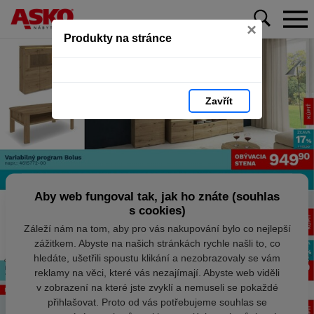
×
Produkty na stránce
Zavřít
Aby web fungoval tak, jak ho znáte (souhlas
s cookies)
Záleží nám na tom, aby pro vás nakupování bylo co nejlepší
zážitkem. Abyste na našich stránkách rychle našli to, co
hledáte, ušetřili spoustu klikání a nezobrazovaly se vám
reklamy na věci, které vás nezajímají. Abyste web viděli
v zobrazení na které jste zvyklí a nemuseli se pokaždé
přihlašovat. Proto od vás potřebujeme souhlas se