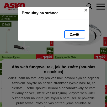
×
Produkty na stránce
Zavřít
Aby web fungoval tak, jak ho znáte (souhlas
s cookies)
Záleží nám na tom, aby pro vás nakupování bylo co nejlepší
zážitkem. Abyste na našich stránkách rychle našli to, co
hledáte, ušetřili spoustu klikání a nezobrazovaly se vám
reklamy na věci, které vás nezajímají. Abyste web viděli
v zobrazení na které jste zvyklí a nemuseli se pokaždé
přihlašovat. Proto od vás potřebujeme souhlas se