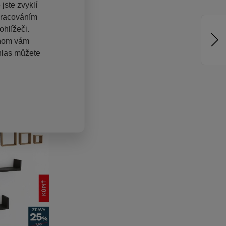
jste zvyklí
pracováním
hlížeči.
chom vám
hlas můžete