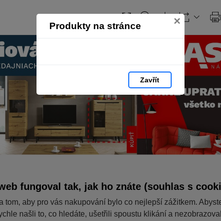
×
Produkty na stránce
Zavřít
web fungoval tak, jak ho znáte (souhlas s cook
a tom, aby pro vás nakupování bylo co nejlepší zážitkem. Abyst
ychle našli to, co hledáte, ušetřili spoustu klikání a nezobrazov