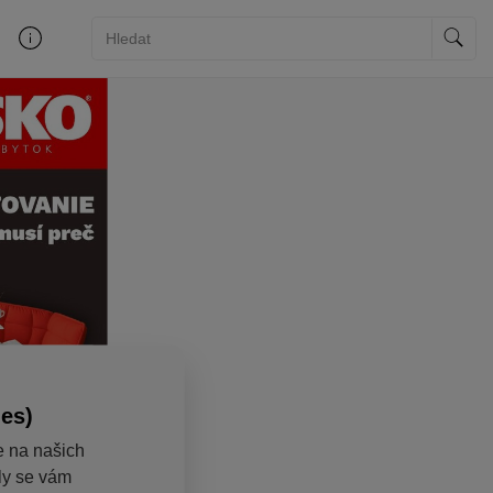
ies)
e na našich
aly se vám