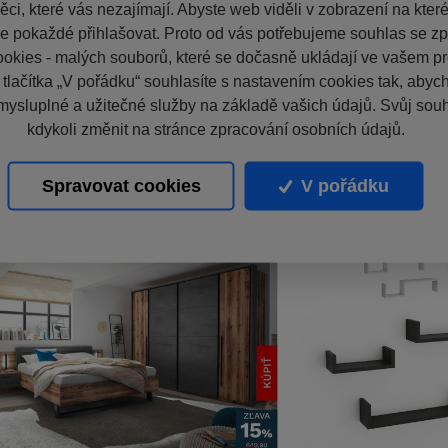
ci, které vás nezajímají. Abyste web viděli v zobrazení na které 
e pokaždé přihlašovat. Proto od vás potřebujeme souhlas se z
okies - malých souborů, které se dočasně ukládají ve vašem pro
 tlačítka „V pořádku“ souhlasíte s nastavením cookies tak, aby
mysluplné a užitečné služby na základě vašich údajů. Svůj sou
kdykoli změnit na stránce zpracování osobních údajů.
Spravovat cookies
V pořádku