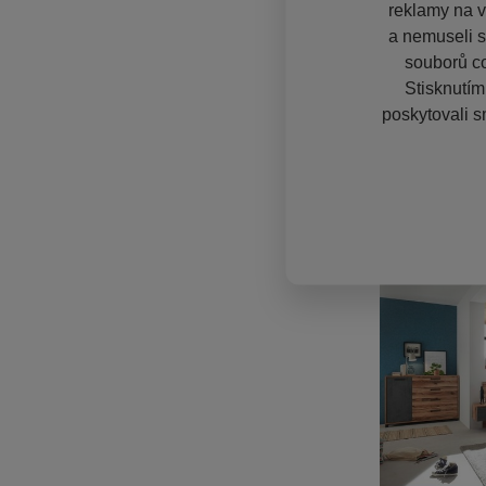
reklamy na vě
a nemuseli s
souborů co
Stisknutím
poskytovali s