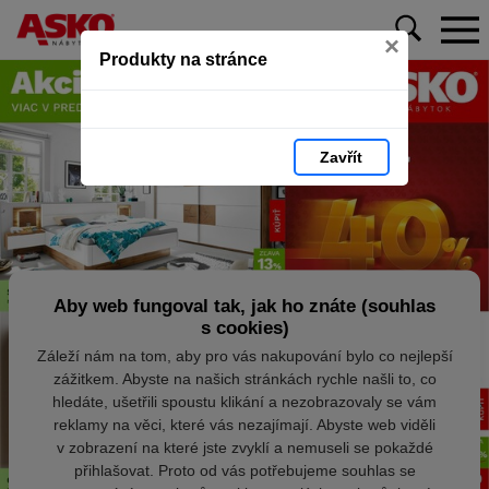
×
Produkty na stránce
Zavřít
Aby web fungoval tak, jak ho znáte (souhlas
s cookies)
Záleží nám na tom, aby pro vás nakupování bylo co nejlepší
zážitkem. Abyste na našich stránkách rychle našli to, co
hledáte, ušetřili spoustu klikání a nezobrazovaly se vám
reklamy na věci, které vás nezajímají. Abyste web viděli
v zobrazení na které jste zvyklí a nemuseli se pokaždé
přihlašovat. Proto od vás potřebujeme souhlas se