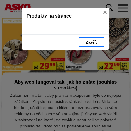
×
Produkty na stránce
Zavřít
Aby web fungoval tak, jak ho znáte (souhlas
s cookies)
Záleží nám na tom, aby pro vás nakupování bylo co nejlepší
zážitkem. Abyste na našich stránkách rychle našli to, co
hledáte, ušetřili spoustu klikání a nezobrazovaly se vám
reklamy na věci, které vás nezajímají. Abyste web viděli
v zobrazení na které jste zvyklí a nemuseli se pokaždé
přihlašovat. Proto od vás potřebujeme souhlas se