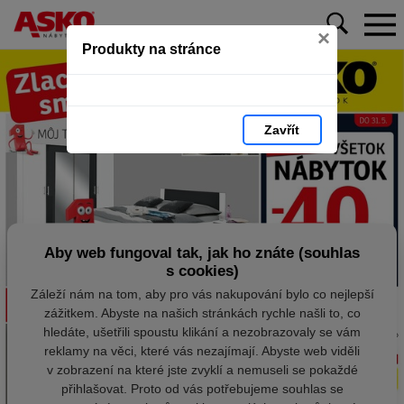
×
Produkty na stránce
Zavřít
Aby web fungoval tak, jak ho znáte (souhlas
s cookies)
Záleží nám na tom, aby pro vás nakupování bylo co nejlepší
zážitkem. Abyste na našich stránkách rychle našli to, co
hledáte, ušetřili spoustu klikání a nezobrazovaly se vám
reklamy na věci, které vás nezajímají. Abyste web viděli
v zobrazení na které jste zvyklí a nemuseli se pokaždé
přihlašovat. Proto od vás potřebujeme souhlas se