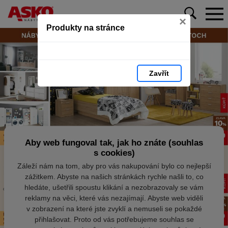
×
Produkty na stránce
Zavřít
Aby web fungoval tak, jak ho znáte (souhlas
s cookies)
Záleží nám na tom, aby pro vás nakupování bylo co nejlepší
zážitkem. Abyste na našich stránkách rychle našli to, co
hledáte, ušetřili spoustu klikání a nezobrazovaly se vám
reklamy na věci, které vás nezajímají. Abyste web viděli
v zobrazení na které jste zvyklí a nemuseli se pokaždé
přihlašovat. Proto od vás potřebujeme souhlas se