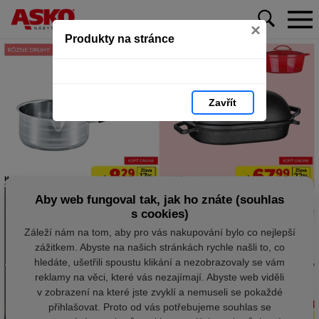
×
Produkty na stránce
Zavřít
Aby web fungoval tak, jak ho znáte (souhlas
s cookies)
Záleží nám na tom, aby pro vás nakupování bylo co nejlepší
zážitkem. Abyste na našich stránkách rychle našli to, co
hledáte, ušetřili spoustu klikání a nezobrazovaly se vám
reklamy na věci, které vás nezajímají. Abyste web viděli
v zobrazení na které jste zvyklí a nemuseli se pokaždé
přihlašovat. Proto od vás potřebujeme souhlas se