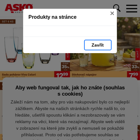
×
Produkty na stránce
Zavřít
Aby web fungoval tak, jak ho znáte (souhlas
s cookies)
Záleží nám na tom, aby pro vás nakupování bylo co nejlepší
zážitkem. Abyste na našich stránkách rychle našli to, co
hledáte, ušetřili spoustu klikání a nezobrazovaly se vám
reklamy na věci, které vás nezajímají. Abyste web viděli
v zobrazení na které jste zvyklí a nemuseli se pokaždé
přihlašovat. Proto od vás potřebujeme souhlas se