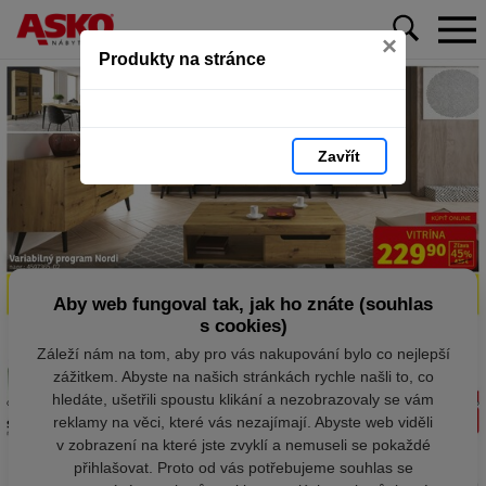
×
Produkty na stránce
Zavřít
Aby web fungoval tak, jak ho znáte (souhlas
s cookies)
Záleží nám na tom, aby pro vás nakupování bylo co nejlepší
zážitkem. Abyste na našich stránkách rychle našli to, co
hledáte, ušetřili spoustu klikání a nezobrazovaly se vám
reklamy na věci, které vás nezajímají. Abyste web viděli
v zobrazení na které jste zvyklí a nemuseli se pokaždé
přihlašovat. Proto od vás potřebujeme souhlas se