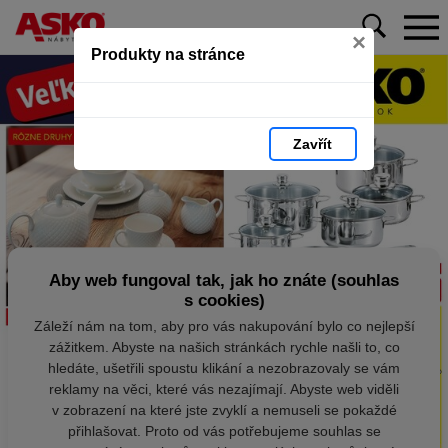
×
Produkty na stránce
Zavřít
Aby web fungoval tak, jak ho znáte (souhlas
s cookies)
Záleží nám na tom, aby pro vás nakupování bylo co nejlepší
zážitkem. Abyste na našich stránkách rychle našli to, co
hledáte, ušetřili spoustu klikání a nezobrazovaly se vám
reklamy na věci, které vás nezajímají. Abyste web viděli
v zobrazení na které jste zvyklí a nemuseli se pokaždé
přihlašovat. Proto od vás potřebujeme souhlas se