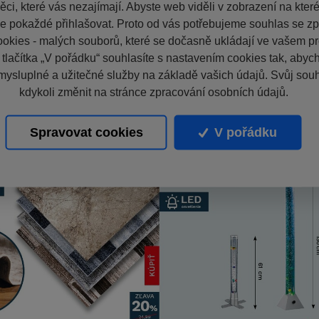
ci, které vás nezajímají. Abyste web viděli v zobrazení na které 
e pokaždé přihlašovat. Proto od vás potřebujeme souhlas se z
okies - malých souborů, které se dočasně ukládají ve vašem pro
 tlačítka „V pořádku“ souhlasíte s nastavením cookies tak, aby
mysluplné a užitečné služby na základě vašich údajů. Svůj sou
kdykoli změnit na stránce zpracování osobních údajů.
Spravovat cookies
V pořádku