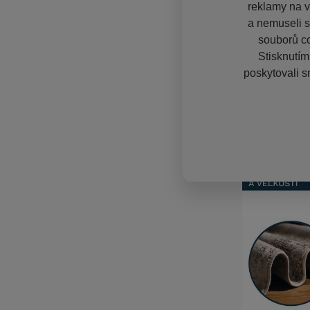
reklamy na vě
a nemuseli s
souborů co
Stisknutím
poskytovali s