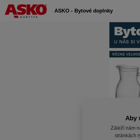
ASKO - Bytové doplnky
Aby 
Záleží nám n
stránkách r