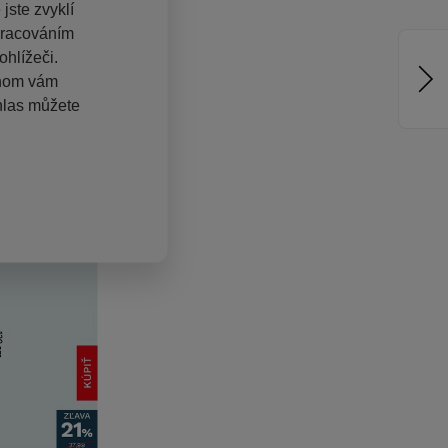
jste zvyklí
pracováním
hlížeči.
chom vám
hlas můžete