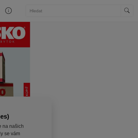
ies)
e na našich
aly se vám