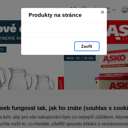
×
Produkty na stránce
Zavřít
web fungoval tak, jak ho znáte (souhlas s cook
a tom, aby pro vás nakupování bylo co nejlepší zážitkem. Abyst
ychle našli to, co hledáte, ušetřili spoustu klikání a nezobrazov