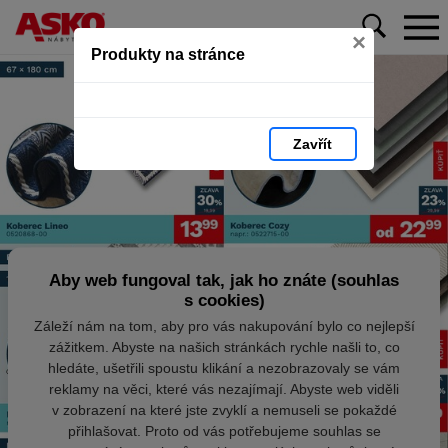
×
Produkty na stránce
Zavřít
Aby web fungoval tak, jak ho znáte (souhlas
s cookies)
Záleží nám na tom, aby pro vás nakupování bylo co nejlepší
zážitkem. Abyste na našich stránkách rychle našli to, co
hledáte, ušetřili spoustu klikání a nezobrazovaly se vám
reklamy na věci, které vás nezajímají. Abyste web viděli
v zobrazení na které jste zvyklí a nemuseli se pokaždé
přihlašovat. Proto od vás potřebujeme souhlas se