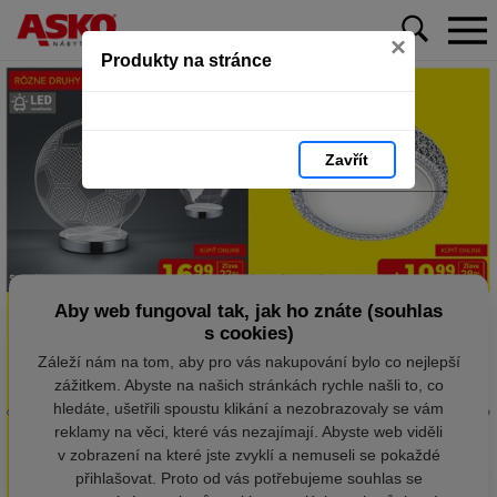
×
Produkty na stránce
Zavřít
Aby web fungoval tak, jak ho znáte (souhlas
s cookies)
Záleží nám na tom, aby pro vás nakupování bylo co nejlepší
zážitkem. Abyste na našich stránkách rychle našli to, co
hledáte, ušetřili spoustu klikání a nezobrazovaly se vám
reklamy na věci, které vás nezajímají. Abyste web viděli
v zobrazení na které jste zvyklí a nemuseli se pokaždé
přihlašovat. Proto od vás potřebujeme souhlas se