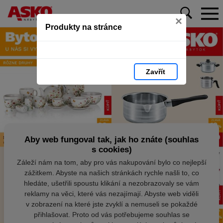
×
Produkty na stránce
Zavřít
Aby web fungoval tak, jak ho znáte (souhlas
s cookies)
Záleží nám na tom, aby pro vás nakupování bylo co nejlepší
zážitkem. Abyste na našich stránkách rychle našli to, co
hledáte, ušetřili spoustu klikání a nezobrazovaly se vám
reklamy na věci, které vás nezajímají. Abyste web viděli
v zobrazení na které jste zvyklí a nemuseli se pokaždé
přihlašovat. Proto od vás potřebujeme souhlas se