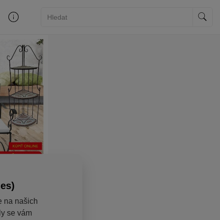
ies)
e na našich
aly se vám