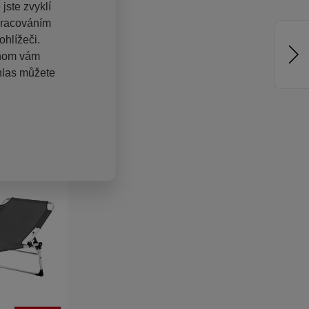
jste zvyklí
pracováním
hlížeči.
chom vám
hlas můžete