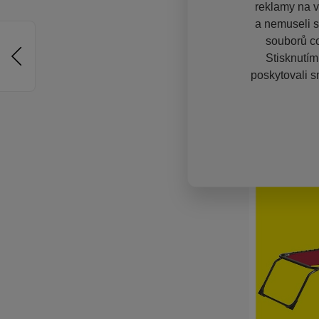
reklamy na vě
a nemuseli s
souborů co
Stisknutím
poskytovali s