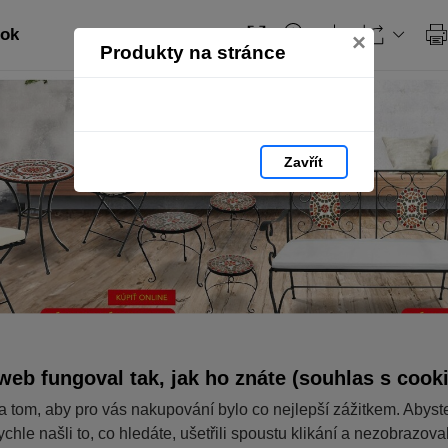
tok
×
Produkty na stránce
Zavřít
web fungoval tak, jak ho znáte (souhlas s cook
a tom, aby pro vás nakupování bylo co nejlepší zážitkem. Abyst
ychle našli to, co hledáte, ušetřili spoustu klikání a nezobrazov