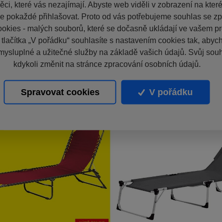
ci, které vás nezajímají. Abyste web viděli v zobrazení na které 
e pokaždé přihlašovat. Proto od vás potřebujeme souhlas se z
okies - malých souborů, které se dočasně ukládají ve vašem pro
 tlačítka „V pořádku“ souhlasíte s nastavením cookies tak, aby
mysluplné a užitečné služby na základě vašich údajů. Svůj sou
kdykoli změnit na stránce zpracování osobních údajů.
Spravovat cookies
V pořádku