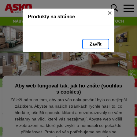
×
Produkty na stránce
Zavřít
Aby web fungoval tak, jak ho znáte (souhlas
s cookies)
Záleží nám na tom, aby pro vás nakupování bylo co nejlepší
zážitkem. Abyste na našich stránkách rychle našli to, co
hledáte, ušetřili spoustu klikání a nezobrazovaly se vám
reklamy na věci, které vás nezajímají. Abyste web viděli
v zobrazení na které jste zvyklí a nemuseli se pokaždé
přihlašovat. Proto od vás potřebujeme souhlas se