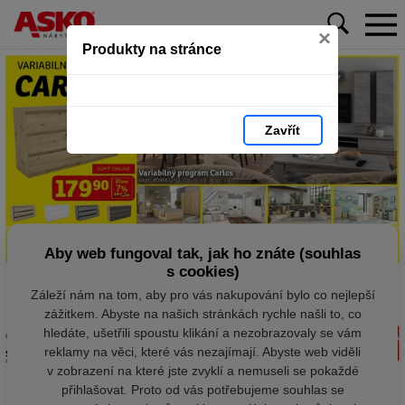
×
Produkty na stránce
Zavřít
Aby web fungoval tak, jak ho znáte (souhlas
s cookies)
Záleží nám na tom, aby pro vás nakupování bylo co nejlepší
zážitkem. Abyste na našich stránkách rychle našli to, co
hledáte, ušetřili spoustu klikání a nezobrazovaly se vám
reklamy na věci, které vás nezajímají. Abyste web viděli
v zobrazení na které jste zvyklí a nemuseli se pokaždé
přihlašovat. Proto od vás potřebujeme souhlas se