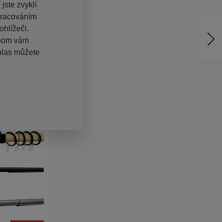
jste zvyklí
pracováním
hlížeči.
chom vám
hlas můžete