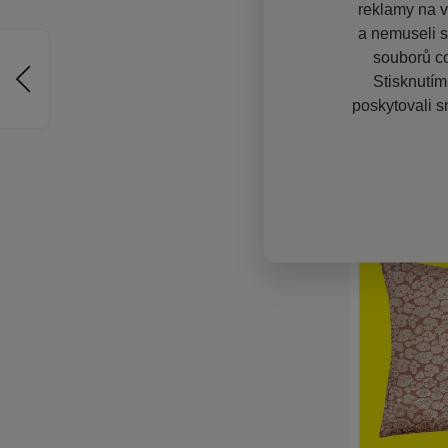
reklamy na vě
a nemuseli s
souborů co
Stisknutím
poskytovali s