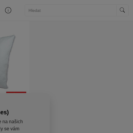
ies)
e na našich
aly se vám