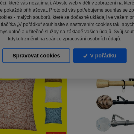
ci, které vás nezajímají. Abyste web viděli v zobrazení na které 
e pokaždé přihlašovat. Proto od vás potřebujeme souhlas se z
okies - malých souborů, které se dočasně ukládají ve vašem pro
 tlačítka „V pořádku“ souhlasíte s nastavením cookies tak, aby
mysluplné a užitečné služby na základě vašich údajů. Svůj sou
kdykoli změnit na stránce zpracování osobních údajů.
Spravovat cookies
V pořádku