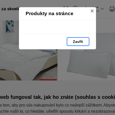
za skvelé ceny
×
Produkty na stránce
Zavřít
web fungoval tak, jak ho znáte (souhlas s cook
a tom, aby pro vás nakupování bylo co nejlepší zážitkem. Abyst
ychle našli to, co hledáte, ušetřili spoustu klikání a nezobrazov