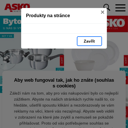
×
Produkty na stránce
Zavřít
Aby web fungoval tak, jak ho znáte (souhlas
s cookies)
Záleží nám na tom, aby pro vás nakupování bylo co nejlepší
zážitkem. Abyste na našich stránkách rychle našli to, co
hledáte, ušetřili spoustu klikání a nezobrazovaly se vám
reklamy na věci, které vás nezajímají. Abyste web viděli
v zobrazení na které jste zvyklí a nemuseli se pokaždé
přihlašovat. Proto od vás potřebujeme souhlas se