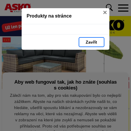
×
Produkty na stránce
Zavřít
Aby web fungoval tak, jak ho znáte (souhlas
s cookies)
Záleží nám na tom, aby pro vás nakupování bylo co nejlepší
zážitkem. Abyste na našich stránkách rychle našli to, co
hledáte, ušetřili spoustu klikání a nezobrazovaly se vám
reklamy na věci, které vás nezajímají. Abyste web viděli
v zobrazení na které jste zvyklí a nemuseli se pokaždé
přihlašovat. Proto od vás potřebujeme souhlas se