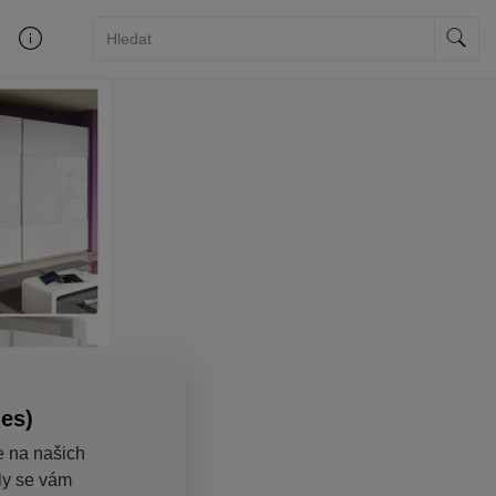
ies)
e na našich
aly se vám