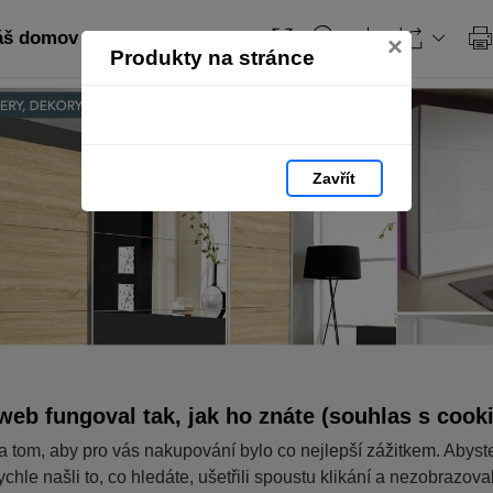
áš domov
×
Produkty na stránce
Zavřít
web fungoval tak, jak ho znáte (souhlas s cook
a tom, aby pro vás nakupování bylo co nejlepší zážitkem. Abyst
ychle našli to, co hledáte, ušetřili spoustu klikání a nezobrazov