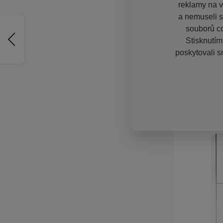
reklamy na vě
a nemuseli s
souborů co
Stisknutím
poskytovali s