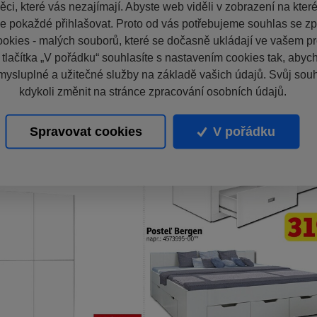
ci, které vás nezajímají. Abyste web viděli v zobrazení na které 
e pokaždé přihlašovat. Proto od vás potřebujeme souhlas se z
okies - malých souborů, které se dočasně ukládají ve vašem pro
 tlačítka „V pořádku“ souhlasíte s nastavením cookies tak, aby
mysluplné a užitečné služby na základě vašich údajů. Svůj sou
kdykoli změnit na stránce zpracování osobních údajů.
Spravovat cookies
V pořádku