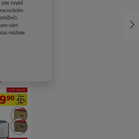
jste zvyklí
pracováním
hlížeči.
chom vám
hlas můžete