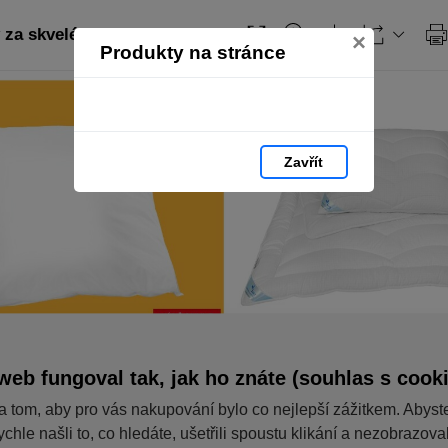
za skvelé ceny
×
Produkty na stránce
Zavřít
web fungoval tak, jak ho znáte (souhlas s cook
a tom, aby pro vás nakupování bylo co nejlepší zážitkem. Abyst
ychle našli to, co hledáte, ušetřili spoustu klikání a nezobrazov