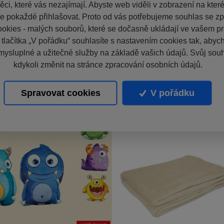
ci, které vás nezajímají. Abyste web viděli v zobrazení na které 
e pokaždé přihlašovat. Proto od vás potřebujeme souhlas se z
okies - malých souborů, které se dočasně ukládají ve vašem pro
 tlačítka „V pořádku“ souhlasíte s nastavením cookies tak, aby
mysluplné a užitečné služby na základě vašich údajů. Svůj sou
kdykoli změnit na stránce zpracování osobních údajů.
Spravovat cookies
V pořádku