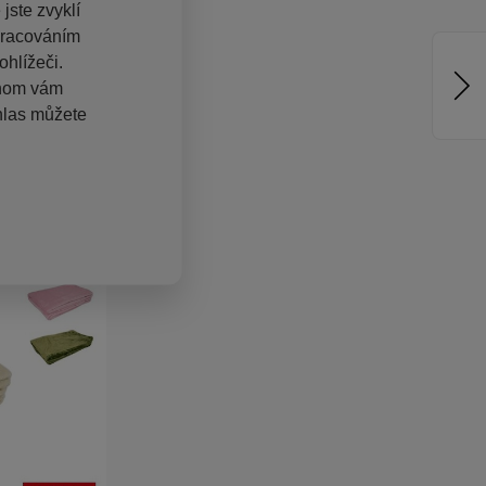
jste zvyklí
pracováním
hlížeči.
chom vám
hlas můžete