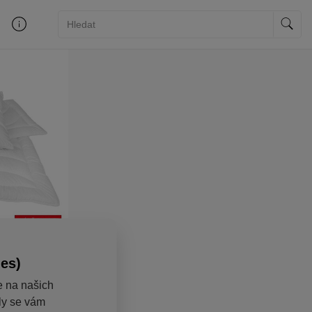
ies)
e na našich
aly se vám