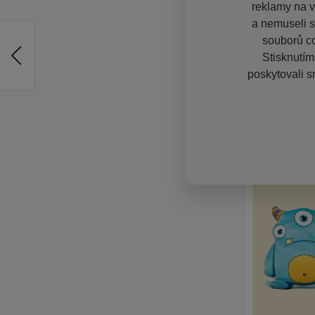
reklamy na vě
a nemuseli s
souborů co
Stisknutím
poskytovali s