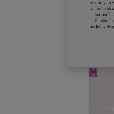
reklamy na vě
a nemuseli s
souborů co
Stisknutím
poskytovali s