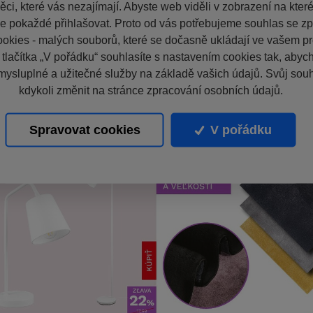
ci, které vás nezajímají. Abyste web viděli v zobrazení na které 
e pokaždé přihlašovat. Proto od vás potřebujeme souhlas se z
okies - malých souborů, které se dočasně ukládají ve vašem pro
 tlačítka „V pořádku“ souhlasíte s nastavením cookies tak, aby
mysluplné a užitečné služby na základě vašich údajů. Svůj sou
kdykoli změnit na stránce zpracování osobních údajů.
Spravovat cookies
V pořádku