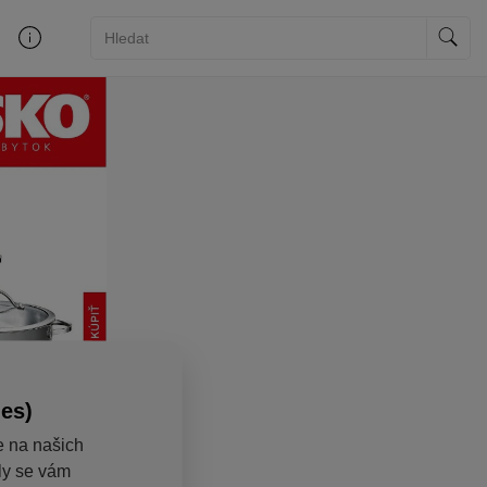
ies)
e na našich
aly se vám