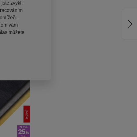
jste zvyklí
pracováním
hlížeči.
chom vám
hlas můžete