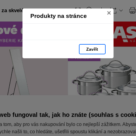
za skvelé ceny
×
Produkty na stránce
Zavřít
web fungoval tak, jak ho znáte (souhlas s cook
a tom, aby pro vás nakupování bylo co nejlepší zážitkem. Abyst
ychle našli to, co hledáte, ušetřili spoustu klikání a nezobrazov