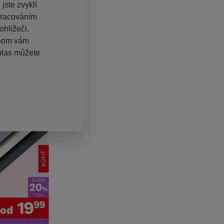
jste zvyklí
pracováním
hlížeči.
chom vám
hlas můžete