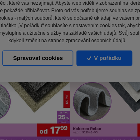
ci, které vás nezajímají. Abyste web viděli v zobrazení na které 
e pokaždé přihlašovat. Proto od vás potřebujeme souhlas se z
okies - malých souborů, které se dočasně ukládají ve vašem pro
 tlačítka „V pořádku“ souhlasíte s nastavením cookies tak, aby
mysluplné a užitečné služby na základě vašich údajů. Svůj sou
kdykoli změnit na stránce zpracování osobních údajů.
Spravovat cookies
V pořádku