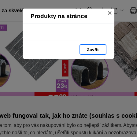
za skvelé ceny
×
Produkty na stránce
Zavřít
web fungoval tak, jak ho znáte (souhlas s cook
a tom, aby pro vás nakupování bylo co nejlepší zážitkem. Abyst
ychle našli to, co hledáte, ušetřili spoustu klikání a nezobrazov