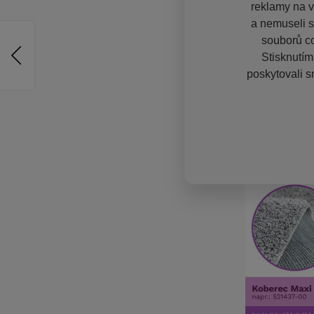
reklamy na vě
a nemuseli s
souborů co
Stisknutím
poskytovali s