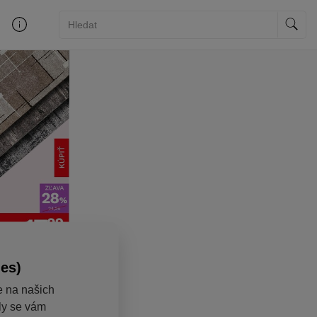
ies)
e na našich
aly se vám