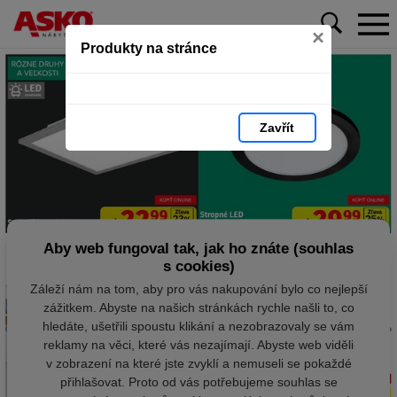
×
Produkty na stránce
Zavřít
Aby web fungoval tak, jak ho znáte (souhlas
s cookies)
Záleží nám na tom, aby pro vás nakupování bylo co nejlepší
zážitkem. Abyste na našich stránkách rychle našli to, co
hledáte, ušetřili spoustu klikání a nezobrazovaly se vám
reklamy na věci, které vás nezajímají. Abyste web viděli
v zobrazení na které jste zvyklí a nemuseli se pokaždé
přihlašovat. Proto od vás potřebujeme souhlas se