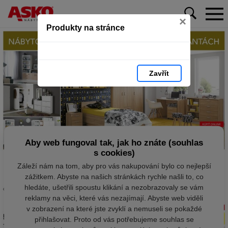
×
Produkty na stránce
Zavřít
Aby web fungoval tak, jak ho znáte (souhlas
s cookies)
Záleží nám na tom, aby pro vás nakupování bylo co nejlepší
zážitkem. Abyste na našich stránkách rychle našli to, co
hledáte, ušetřili spoustu klikání a nezobrazovaly se vám
reklamy na věci, které vás nezajímají. Abyste web viděli
v zobrazení na které jste zvyklí a nemuseli se pokaždé
přihlašovat. Proto od vás potřebujeme souhlas se