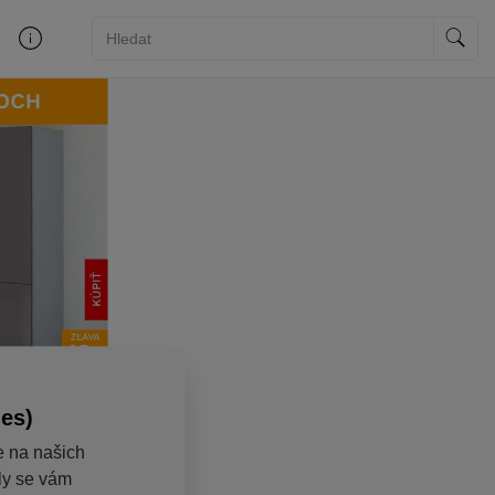
ies)
e na našich
aly se vám