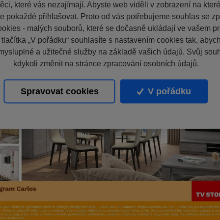
ci, které vás nezajímají. Abyste web viděli v zobrazení na které 
e pokaždé přihlašovat. Proto od vás potřebujeme souhlas se z
okies - malých souborů, které se dočasně ukládají ve vašem pro
 tlačítka „V pořádku“ souhlasíte s nastavením cookies tak, aby
mysluplné a užitečné služby na základě vašich údajů. Svůj sou
kdykoli změnit na stránce zpracování osobních údajů.
Spravovat cookies
V pořádku