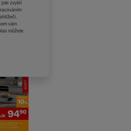
jste zvyklí
pracováním
hlížeči.
chom vám
hlas můžete