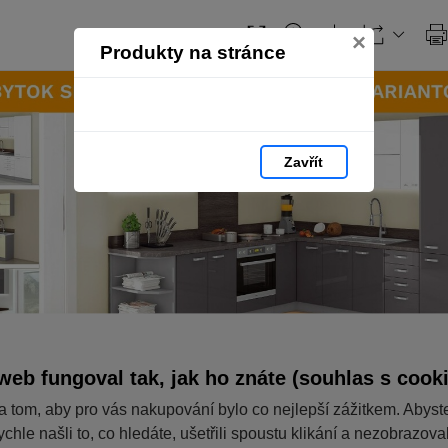
×
Produkty na stránce
Zavřít
web fungoval tak, jak ho znáte (souhlas s cook
a tom, aby pro vás nakupování bylo co nejlepší zážitkem. Abyst
ychle našli to, co hledáte, ušetřili spoustu klikání a nezobrazov