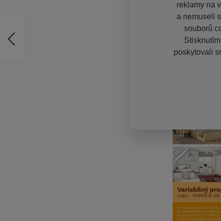
reklamy na vě
a nemuseli s
souborů co
Stisknutím
poskytovali s