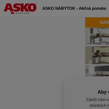
ASKO NÁBYTOK - Akčná ponuka
Aby 
Záleží nám n
stránkách r