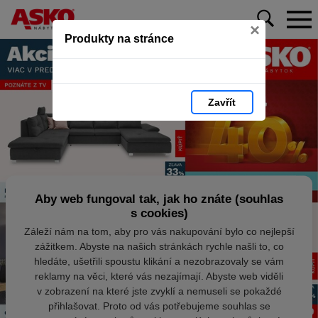
×
Produkty na stránce
Zavřít
Aby web fungoval tak, jak ho znáte (souhlas
s cookies)
Záleží nám na tom, aby pro vás nakupování bylo co nejlepší
zážitkem. Abyste na našich stránkách rychle našli to, co
hledáte, ušetřili spoustu klikání a nezobrazovaly se vám
reklamy na věci, které vás nezajímají. Abyste web viděli
v zobrazení na které jste zvyklí a nemuseli se pokaždé
přihlašovat. Proto od vás potřebujeme souhlas se