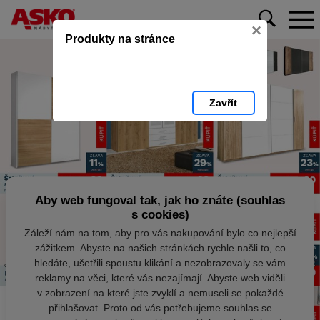
×
Produkty na stránce
Zavřít
Aby web fungoval tak, jak ho znáte (souhlas
s cookies)
Záleží nám na tom, aby pro vás nakupování bylo co nejlepší
zážitkem. Abyste na našich stránkách rychle našli to, co
hledáte, ušetřili spoustu klikání a nezobrazovaly se vám
reklamy na věci, které vás nezajímají. Abyste web viděli
v zobrazení na které jste zvyklí a nemuseli se pokaždé
přihlašovat. Proto od vás potřebujeme souhlas se