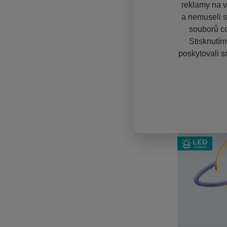
reklamy na vě
a nemuseli s
souborů co
Stisknutím
poskytovali s