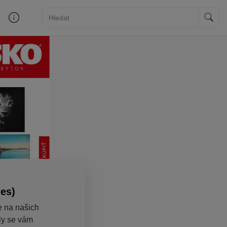
ies)
e na našich
aly se vám