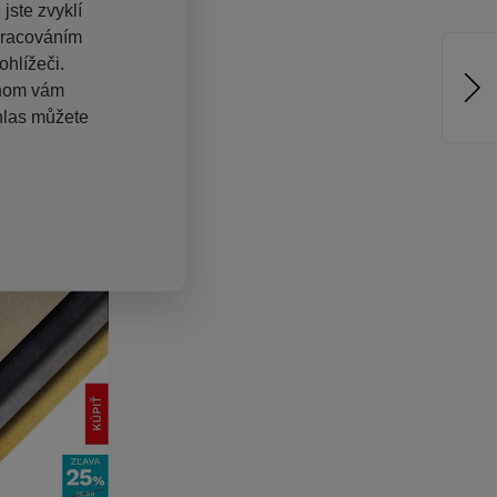
jste zvyklí
pracováním
hlížeči.
chom vám
hlas můžete