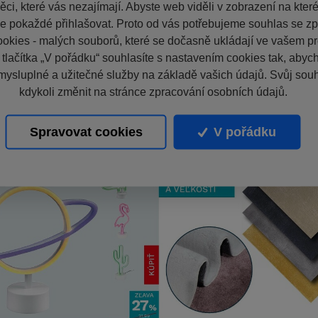
ci, které vás nezajímají. Abyste web viděli v zobrazení na které 
e pokaždé přihlašovat. Proto od vás potřebujeme souhlas se z
okies - malých souborů, které se dočasně ukládají ve vašem pro
 tlačítka „V pořádku“ souhlasíte s nastavením cookies tak, aby
mysluplné a užitečné služby na základě vašich údajů. Svůj sou
kdykoli změnit na stránce zpracování osobních údajů.
Spravovat cookies
V pořádku