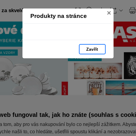
za skvelé ceny
×
Produkty na stránce
Zavřít
web fungoval tak, jak ho znáte (souhlas s cook
a tom, aby pro vás nakupování bylo co nejlepší zážitkem. Abyst
ychle našli to, co hledáte, ušetřili spoustu klikání a nezobrazov