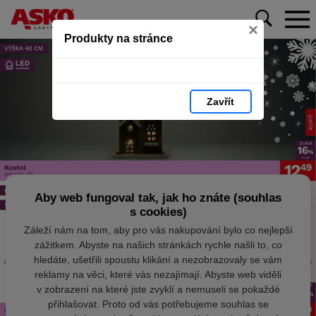
×
Produkty na stránce
Zavřít
Aby web fungoval tak, jak ho znáte (souhlas
s cookies)
Záleží nám na tom, aby pro vás nakupování bylo co nejlepší
zážitkem. Abyste na našich stránkách rychle našli to, co
hledáte, ušetřili spoustu klikání a nezobrazovaly se vám
reklamy na věci, které vás nezajímají. Abyste web viděli
v zobrazení na které jste zvyklí a nemuseli se pokaždé
přihlašovat. Proto od vás potřebujeme souhlas se