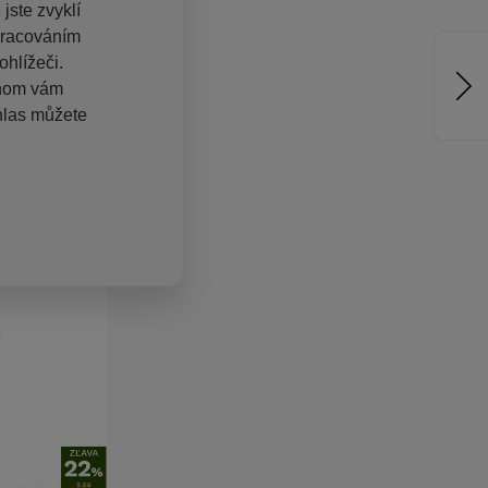
jste zvyklí
pracováním
hlížeči.
chom vám
hlas můžete