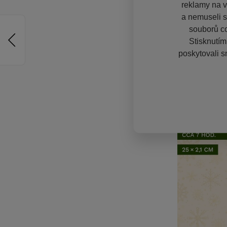
reklamy na vě
a nemuseli s
souborů co
Stisknutím
poskytovali s