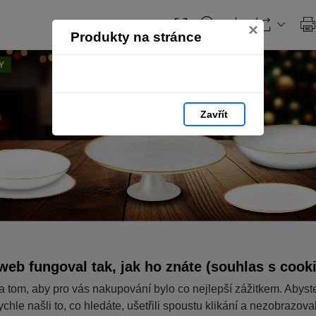
×
Produkty na stránce
Zavřít
web fungoval tak, jak ho znáte (souhlas s cook
a tom, aby pro vás nakupování bylo co nejlepší zážitkem. Abyst
ychle našli to, co hledáte, ušetřili spoustu klikání a nezobrazov