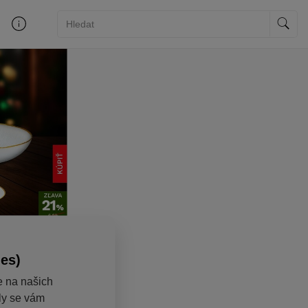
ies)
e na našich
aly se vám