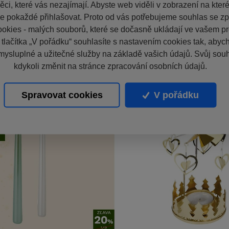
ci, které vás nezajímají. Abyste web viděli v zobrazení na které 
e pokaždé přihlašovat. Proto od vás potřebujeme souhlas se z
okies - malých souborů, které se dočasně ukládají ve vašem pro
 tlačítka „V pořádku“ souhlasíte s nastavením cookies tak, aby
mysluplné a užitečné služby na základě vašich údajů. Svůj sou
kdykoli změnit na stránce zpracování osobních údajů.
Spravovat cookies
V pořádku