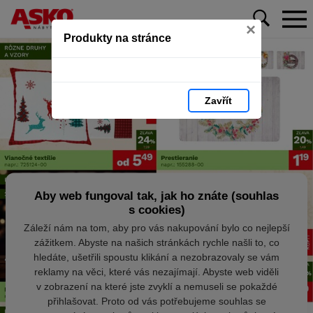
×
Produkty na stránce
Zavřít
Aby web fungoval tak, jak ho znáte (souhlas
s cookies)
Záleží nám na tom, aby pro vás nakupování bylo co nejlepší
zážitkem. Abyste na našich stránkách rychle našli to, co
hledáte, ušetřili spoustu klikání a nezobrazovaly se vám
reklamy na věci, které vás nezajímají. Abyste web viděli
v zobrazení na které jste zvyklí a nemuseli se pokaždé
přihlašovat. Proto od vás potřebujeme souhlas se