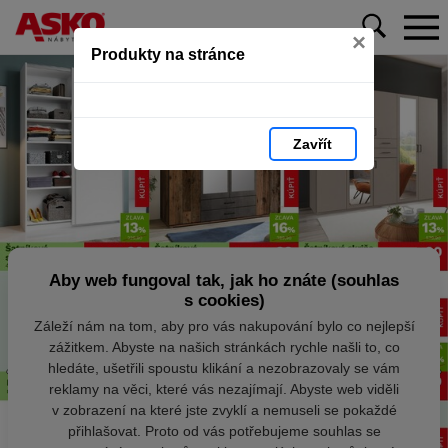
×
Produkty na stránce
Zavřít
Aby web fungoval tak, jak ho znáte (souhlas
s cookies)
Záleží nám na tom, aby pro vás nakupování bylo co nejlepší
zážitkem. Abyste na našich stránkách rychle našli to, co
hledáte, ušetřili spoustu klikání a nezobrazovaly se vám
reklamy na věci, které vás nezajímají. Abyste web viděli
v zobrazení na které jste zvyklí a nemuseli se pokaždé
přihlašovat. Proto od vás potřebujeme souhlas se