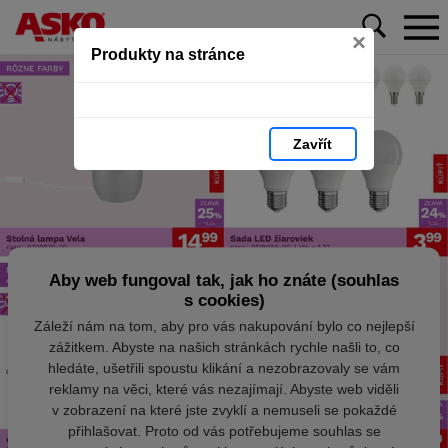
×
Produkty na stránce
Zavřít
Aby web fungoval tak, jak ho znáte (souhlas
s cookies)
Záleží nám na tom, aby pro vás nakupování bylo co nejlepší
zážitkem. Abyste na našich stránkách rychle našli to, co
hledáte, ušetřili spoustu klikání a nezobrazovaly se vám
reklamy na věci, které vás nezajímají. Abyste web viděli
v zobrazení na které jste zvyklí a nemuseli se pokaždé
přihlašovat. Proto od vás potřebujeme souhlas se