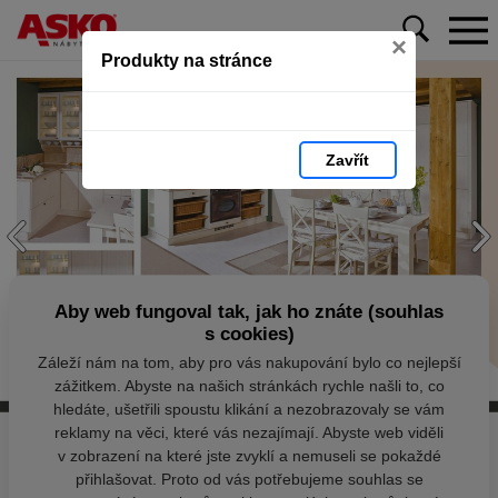
×
Produkty na stránce
Zavřít
Aby web fungoval tak, jak ho znáte (souhlas
s cookies)
Záleží nám na tom, aby pro vás nakupování bylo co nejlepší
zážitkem. Abyste na našich stránkách rychle našli to, co
hledáte, ušetřili spoustu klikání a nezobrazovaly se vám
reklamy na věci, které vás nezajímají. Abyste web viděli
v zobrazení na které jste zvyklí a nemuseli se pokaždé
přihlašovat. Proto od vás potřebujeme souhlas se