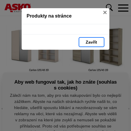
×
Produkty na stránce
Zavřít
Aby web fungoval tak, jak ho znáte (souhlas
s cookies)
Záleží nám na tom, aby pro vás nakupování bylo co nejlepší
zážitkem. Abyste na našich stránkách rychle našli to, co
hledáte, ušetřili spoustu klikání a nezobrazovaly se vám
reklamy na věci, které vás nezajímají. Abyste web viděli
v zobrazení na které jste zvyklí a nemuseli se pokaždé
přihlašovat. Proto od vás potřebujeme souhlas se