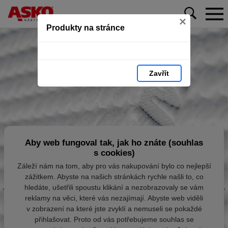
×
Produkty na stránce
Zavřít
Aby web fungoval tak, jak ho znáte (souhlas
s cookies)
Záleží nám na tom, aby pro vás nakupování bylo co nejlepší
zážitkem. Abyste na našich stránkách rychle našli to, co
hledáte, ušetřili spoustu klikání a nezobrazovaly se vám
reklamy na věci, které vás nezajímají. Abyste web viděli
v zobrazení na které jste zvyklí a nemuseli se pokaždé
přihlašovat. Proto od vás potřebujeme souhlas se