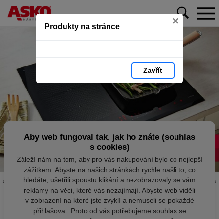
×
Produkty na stránce
Zavřít
Aby web fungoval tak, jak ho znáte (souhlas
s cookies)
Záleží nám na tom, aby pro vás nakupování bylo co nejlepší
zážitkem. Abyste na našich stránkách rychle našli to, co
hledáte, ušetřili spoustu klikání a nezobrazovaly se vám
reklamy na věci, které vás nezajímají. Abyste web viděli
v zobrazení na které jste zvyklí a nemuseli se pokaždé
přihlašovat. Proto od vás potřebujeme souhlas se