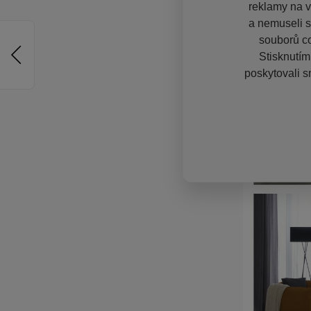
reklamy na vě
a nemuseli s
souborů co
Stisknutím
poskytovali s