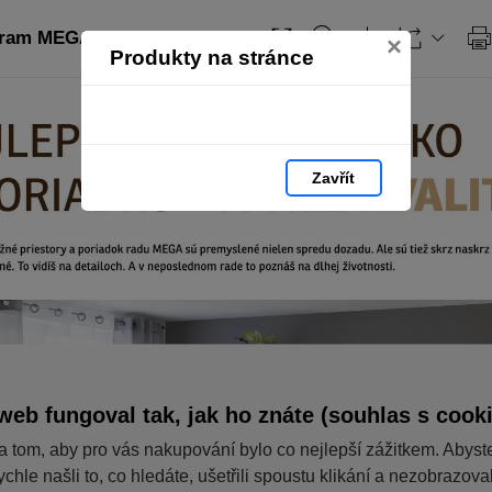
gram MEGA
×
Produkty na stránce
Zavřít
web fungoval tak, jak ho znáte (souhlas s cook
a tom, aby pro vás nakupování bylo co nejlepší zážitkem. Abyst
ychle našli to, co hledáte, ušetřili spoustu klikání a nezobrazov