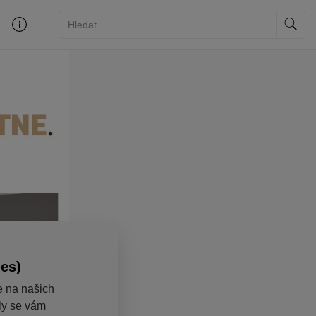
ies)
e na našich
aly se vám