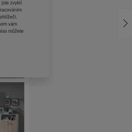
jste zvyklí
pracováním
hlížeči.
chom vám
hlas můžete