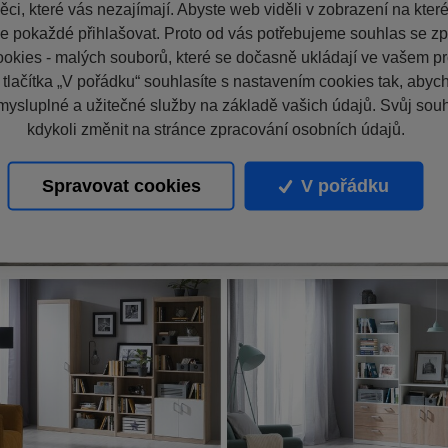
ci, které vás nezajímají. Abyste web viděli v zobrazení na které 
e pokaždé přihlašovat. Proto od vás potřebujeme souhlas se z
okies - malých souborů, které se dočasně ukládají ve vašem pro
 tlačítka „V pořádku“ souhlasíte s nastavením cookies tak, aby
mysluplné a užitečné služby na základě vašich údajů. Svůj sou
kdykoli změnit na stránce zpracování osobních údajů.
Spravovat cookies
V pořádku