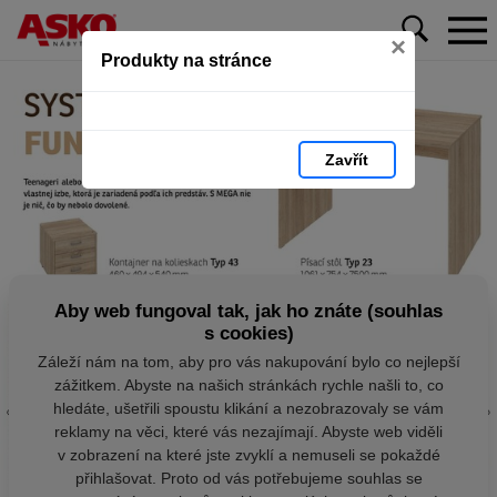
×
Produkty na stránce
Zavřít
Aby web fungoval tak, jak ho znáte (souhlas
s cookies)
Záleží nám na tom, aby pro vás nakupování bylo co nejlepší
zážitkem. Abyste na našich stránkách rychle našli to, co
hledáte, ušetřili spoustu klikání a nezobrazovaly se vám
reklamy na věci, které vás nezajímají. Abyste web viděli
v zobrazení na které jste zvyklí a nemuseli se pokaždé
přihlašovat. Proto od vás potřebujeme souhlas se