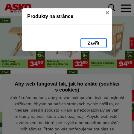
×
Produkty na stránce
Zavřít
Aby web fungoval tak, jak ho znáte (souhlas
s cookies)
Záleží nám na tom, aby pro vás nakupování bylo co nejlepší
zážitkem. Abyste na našich stránkách rychle našli to, co
hledáte, ušetřili spoustu klikání a nezobrazovaly se vám
reklamy na věci, které vás nezajímají. Abyste web viděli
v zobrazení na které jste zvyklí a nemuseli se pokaždé
přihlašovat. Proto od vás potřebujeme souhlas se