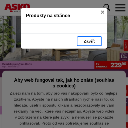
×
Produkty na stránce
Zavřít
Aby web fungoval tak, jak ho znáte (souhlas
s cookies)
Záleží nám na tom, aby pro vás nakupování bylo co nejlepší
zážitkem. Abyste na našich stránkách rychle našli to, co
hledáte, ušetřili spoustu klikání a nezobrazovaly se vám
reklamy na věci, které vás nezajímají. Abyste web viděli
v zobrazení na které jste zvyklí a nemuseli se pokaždé
přihlašovat. Proto od vás potřebujeme souhlas se