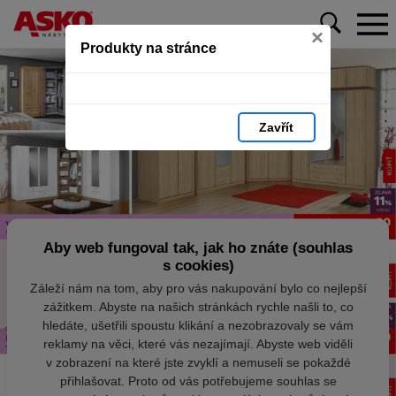
×
Produkty na stránce
Zavřít
Aby web fungoval tak, jak ho znáte (souhlas
s cookies)
Záleží nám na tom, aby pro vás nakupování bylo co nejlepší
zážitkem. Abyste na našich stránkách rychle našli to, co
hledáte, ušetřili spoustu klikání a nezobrazovaly se vám
reklamy na věci, které vás nezajímají. Abyste web viděli
v zobrazení na které jste zvyklí a nemuseli se pokaždé
přihlašovat. Proto od vás potřebujeme souhlas se