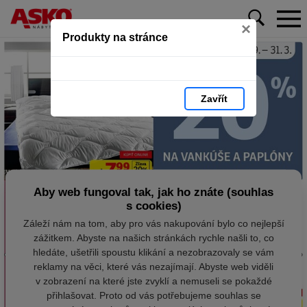
×
Produkty na stránce
Zavřít
Aby web fungoval tak, jak ho znáte (souhlas
s cookies)
Záleží nám na tom, aby pro vás nakupování bylo co nejlepší
zážitkem. Abyste na našich stránkách rychle našli to, co
hledáte, ušetřili spoustu klikání a nezobrazovaly se vám
reklamy na věci, které vás nezajímají. Abyste web viděli
v zobrazení na které jste zvyklí a nemuseli se pokaždé
přihlašovat. Proto od vás potřebujeme souhlas se