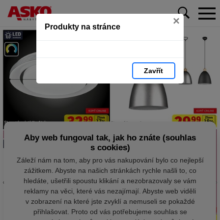
×
Produkty na stránce
Zavřít
Aby web fungoval tak, jak ho znáte (souhlas
s cookies)
Záleží nám na tom, aby pro vás nakupování bylo co nejlepší
zážitkem. Abyste na našich stránkách rychle našli to, co
hledáte, ušetřili spoustu klikání a nezobrazovaly se vám
reklamy na věci, které vás nezajímají. Abyste web viděli
v zobrazení na které jste zvyklí a nemuseli se pokaždé
přihlašovat. Proto od vás potřebujeme souhlas se