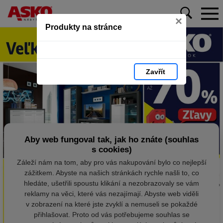
×
Produkty na stránce
Zavřít
Aby web fungoval tak, jak ho znáte (souhlas
s cookies)
Záleží nám na tom, aby pro vás nakupování bylo co nejlepší
zážitkem. Abyste na našich stránkách rychle našli to, co
hledáte, ušetřili spoustu klikání a nezobrazovaly se vám
reklamy na věci, které vás nezajímají. Abyste web viděli
v zobrazení na které jste zvyklí a nemuseli se pokaždé
přihlašovat. Proto od vás potřebujeme souhlas se