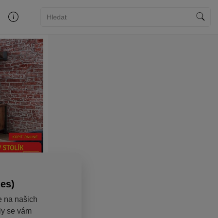
ies)
e na našich
aly se vám