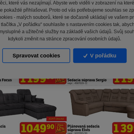
ci, které vás nezajímají. Abyste web viděli v zobrazení na které 
e pokaždé přihlašovat. Proto od vás potřebujeme souhlas se z
okies - malých souborů, které se dočasně ukládají ve vašem pro
 tlačítka „V pořádku“ souhlasíte s nastavením cookies tak, aby
mysluplné a užitečné služby na základě vašich údajů. Svůj sou
kdykoli změnit na stránce zpracování osobních údajů.
Spravovat cookies
V pořádku