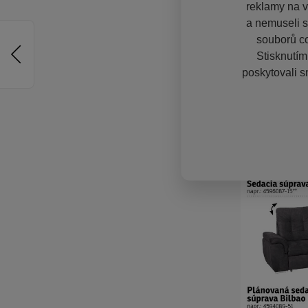
reklamy na vě
a nemuseli s
souborů co
Stisknutím
poskytovali s