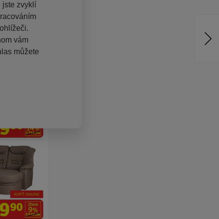
jste zvyklí
pracováním
hlížeči.
chom vám
hlas můžete