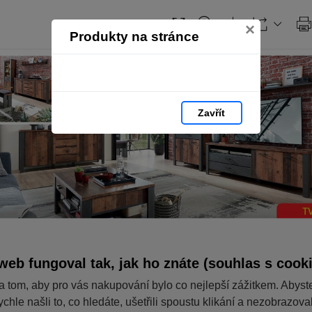
×
Produkty na stránce
Zavřít
web fungoval tak, jak ho znáte (souhlas s cook
a tom, aby pro vás nakupování bylo co nejlepší zážitkem. Abyst
ychle našli to, co hledáte, ušetřili spoustu klikání a nezobrazov