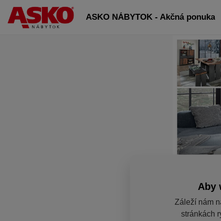
ASKO NÁBYTOK - Akčná ponuka
Aby 
Záleží nám n
stránkách r