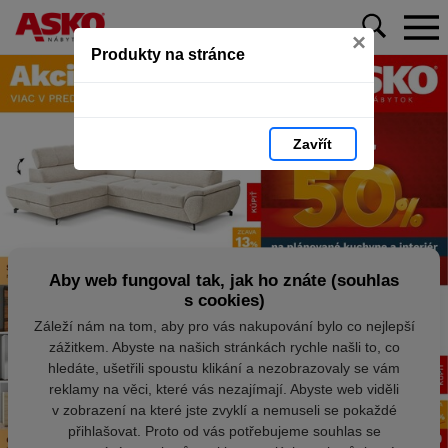
×
Produkty na stránce
Zavřít
Aby web fungoval tak, jak ho znáte (souhlas
s cookies)
Záleží nám na tom, aby pro vás nakupování bylo co nejlepší
zážitkem. Abyste na našich stránkách rychle našli to, co
hledáte, ušetřili spoustu klikání a nezobrazovaly se vám
reklamy na věci, které vás nezajímají. Abyste web viděli
v zobrazení na které jste zvyklí a nemuseli se pokaždé
přihlašovat. Proto od vás potřebujeme souhlas se